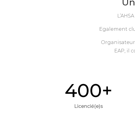
Un
L’AHSA 
Egalement club
Organisateur
EAP, il 
400+
Licencié(e)s