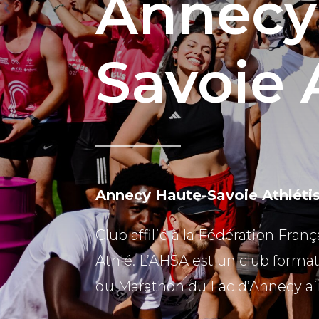
Annecy
Savoie 
Annecy Haute-Savoie Athlét
Club affilié à la Fédération Fra
Athlé. L’AHSA est un club format
du Marathon du Lac d’Annecy a