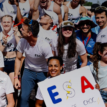
oie
r