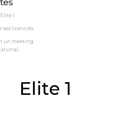
tes
lite 1.
 ses licenciés.
et un meeting
ational.
Elite 1