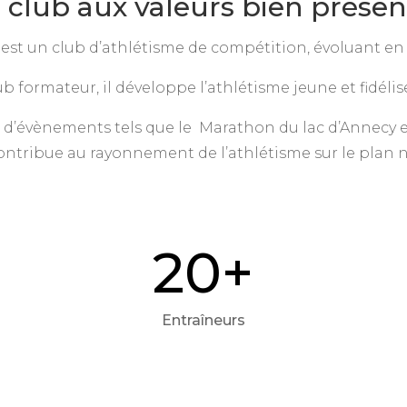
 club aux valeurs bien présen
est un club d’athlétisme de compétition, évoluant en É
 formateur, il développe l’athlétisme jeune et fidélise
 d’évènements tels que le Marathon du lac d’Annecy 
contribue au rayonnement de l’athlétisme sur le plan n
20+
Entraîneurs