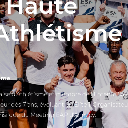
 Haute
Athlétisme
isme
nçaise d’Athlétisme et membre de l’Entente Sav
eur dès 7 ans, évoluant en Élite 1. Organisateu
insi que du Meeting EAP d’Annecy.