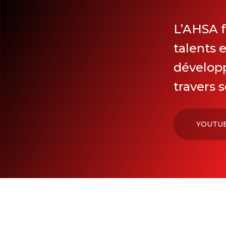
L’AHSA 
talents 
développ
travers
YOUTU